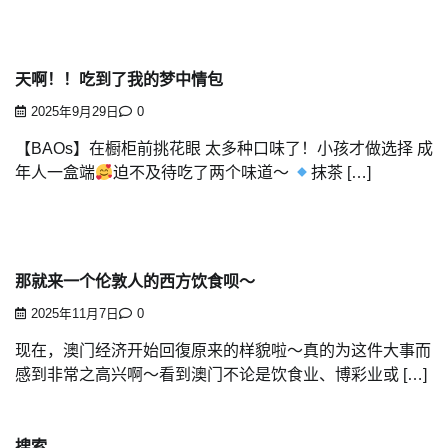
天啊！！吃到了我的梦中情包
2025年9月29日
0
【BAOs】在橱柜前挑花眼 太多种口味了！小孩才做选择 成
年人一盒端
迫不及待吃了两个味道～
抹茶 […]
那就来一个伦敦人的西方饮食呗～
2025年11月7日
0
现在，澳门经济开始回復原来的样貌啦～真的为这件大事而
感到非常之高兴啊～看到澳门不论是饮食业、博彩业或 […]
搜索