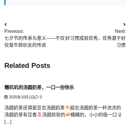
文
Previous:
Next:
章
七夕节的传承与意义——不仅
好习惯成就优秀，优秀源于好
导
仅是牛郎织女的传说
习惯
航
Related Posts
糯叽叽的汤圆奶茶，一口一份快乐
2025年10月1日
0
汤圆奶茶还得是豆吉汤圆奶茶
超吉汤圆奶茶一杯浓浓的
汤圆奶茶有豆香
汤圆软软的
糯糯的，小小的吸一口
[…]