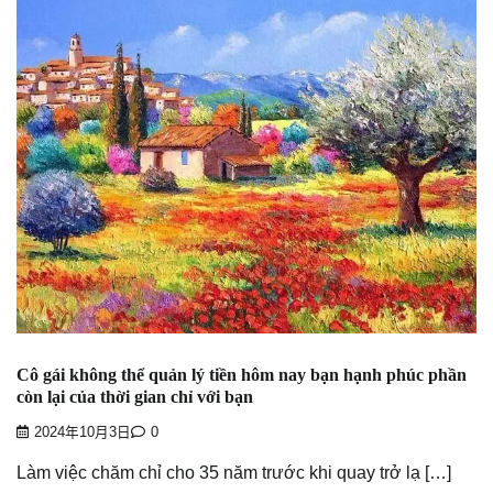
Cô gái không thể quản lý tiền hôm nay bạn hạnh phúc phần
còn lại của thời gian chỉ với bạn
2024年10月3日
0
Làm việc chăm chỉ cho 35 năm trước khi quay trở lạ […]