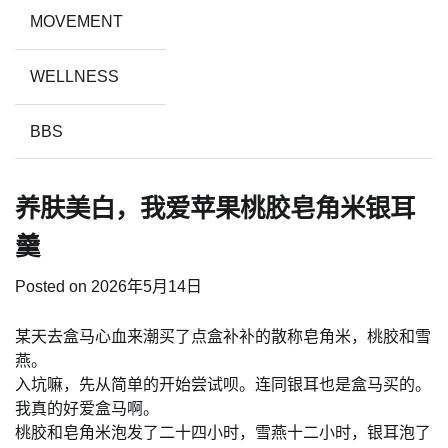
MOVEMENT
WELLNESS
BBS
养肤美白，我爱苹果桃胶皂角米银耳
羹
Posted on
2026年5月14日
某天去盒马心血来潮买了点盒补补的散称皂角米，桃胶和雪
燕。
入坑嘛，先从简单的开始尝试呗。连同银耳也是盒马买的。
我真的好爱盒马啊。
桃胶和皂角米泡发了二十四小时，雪燕十二小时，银耳泡了