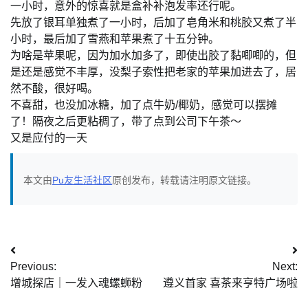
一小时，意外的惊喜就是盒补补泡发率还行呢。
先放了银耳单独煮了一小时，后加了皂角米和桃胶又煮了半
小时，最后加了雪燕和苹果煮了十五分钟。
为啥是苹果呢，因为加水加多了，即使出胶了黏唧唧的，但
是还是感觉不丰厚，没梨子索性把老家的苹果加进去了，居
然不酸，很好喝。
不喜甜，也没加冰糖，加了点牛奶/椰奶，感觉可以摆摊
了！隔夜之后更粘稠了，带了点到公司下午茶～
又是应付的一天
本文由
Pu友生活社区
原创发布，转载请注明原文链接。
文
Previous:
Next:
章
增城探店｜一发入魂螺蛳粉
遵义首家 喜茶来亨特广场啦
导