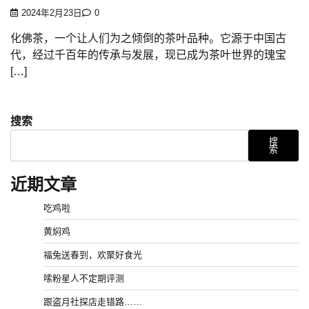
2024年2月23日
0
化佛茶，一个让人们为之倾倒的茶叶品种。它源于中国古
代，经过千百年的传承与发展，现已成为茶叶世界的瑰宝
[…]
搜索
搜
索
近期文章
吃鸡啦
黄焖鸡
福兔送春到，欢聚好食光
嗦粉星人不定期评测
跟盗月社探店走错路……